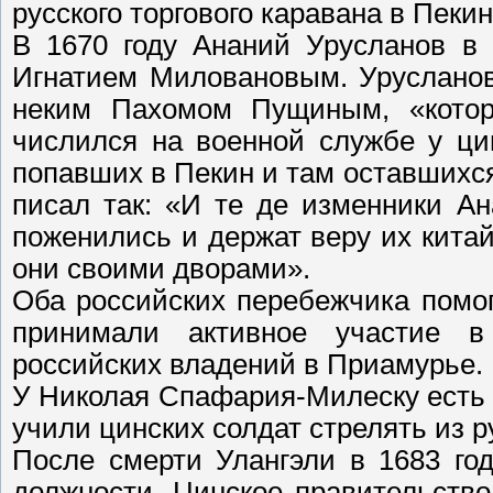
русского торгового каравана в Пекин
В 1670 году Ананий Урусланов в 
Игнатием Миловановым. Урусланов
неким Пахомом Пущиным, «кото
числился на военной службе у ци
попавших в Пекин и там оставшихс
писал так: «И те де изменники А
поженились и держат веру их китай
они своими дворами».
Оба российских перебежчика помо
принимали активное участие в
российских владений в Приамурье.
У Николая Спафария-Милеску есть 
учили цинских солдат стрелять из р
После смерти Улангэли в 1683 год
должности. Цинское правительство