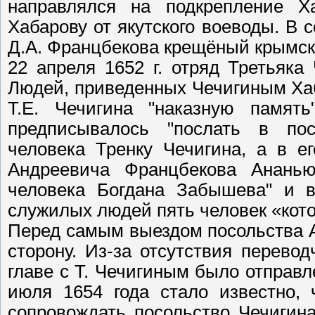
направлялся на подкрепление Х
Хабарову от якутского воеводы. В 
Д.А. Францбекова крещёный крымск
22 апреля 1652 г. отряд Третьяка
Людей, приведенных Чечигиным Хаба
Т.Е. Чечигина "наказную память
предписывалось "послать в по
человека Тренку Чечигина, а в е
Андреевича Францбекова Ананью
человека Богдана Забышева" и в
служилых людей пять человек «кот
Перед самым выездом посольства 
сторону. Из-за отсутствия перево
главе с Т. Чечигиным было отправле
июля 1654 года стало известно, 
сопровождать посольство Чечигина