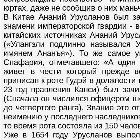
юртах, даже не сообщив о них мань
В Китае Ананий Урусланов был за
знамени императорской гвардии - в 
китайских источниках Ананий Уру
(«Улангэли подлинно назывался У
имянем Ананъя»). То же самое ук
Спафария, отмечавшего: «А один 
живет в чести который прежде в
приписан к роте Гудэй в должности 
23 год правления Канси) был зач
(Сначала он числился офицером ше
до четвертого ранга). Звание это 
неимению у последнего наследнико
то время рота состояла из 150 чело
Уже в 1654 году Урусланов выпол