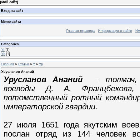
[
Мой сайт
]
Вход на сайт
Меню сайта
Главная страница
Информация о сайте
Им
Categories
Уг
[1]
Ур
[1]
Главная
»
Статьи
»
У
»
Ур
Урусланов Ананий
Урусланов Ананий
– толмач, 
воеводы Д. А. Францбекова,
потомственный ротный командир
императорской гвардии.
27 июля 1651 года якутским вое
послан отряд из 144 человек во