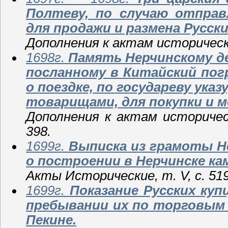
Полтеву, по случаю отправ
для продажи и размена Русск
Дополнения к актам исторически
1698г.
Память Нерчинскому де
посланному в Китайский пог
о поездке, по государеву ука
товарищами, для покупки и м
Дополнения к актам историчес
398.
1699г.
Выписка из грамоты Не
о построении в Нерчинске ка
Акты Исторические, т. V, с. 51
1699г.
Показание Русских ку
пребывании их по торговым
Пекине.