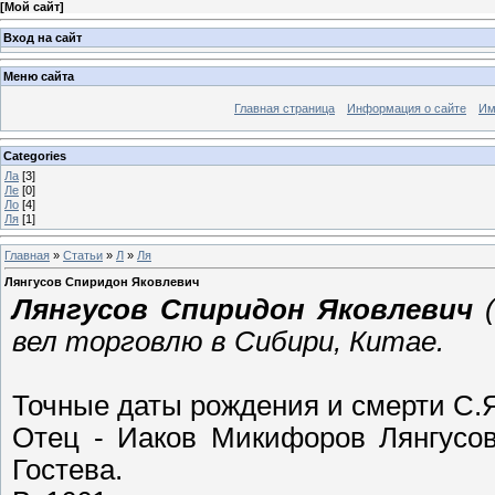
[
Мой сайт
]
Вход на сайт
Меню сайта
Главная страница
Информация о сайте
Им
Categories
Ла
[3]
Ле
[0]
Ло
[4]
Ля
[1]
Главная
»
Статьи
»
Л
»
Ля
Лянгусов Спиридон Яковлевич
Лянгусов Спиридон Яковлевич
(
вел торговлю в Сибири, Китае.
Точные даты рождения и смерти С.Я
Отец - Иаков Микифоров Лянгусов
Гостева.