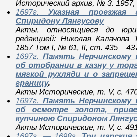
Исторический архив, № 3. 1957, 
1697г.
Указная проезжая
Спиридону Лянгусову
Акты, относящиеся до юри
редакцией: Николая Калачова 
1857 Том I, № 61, II, ст. 435 – 43
1697г.
Память Нерчинскому 
об отобрании в казну у тор
мягкой рухляди и о запреще
границу
.
Акты Исторические, т. V, с. 47
1697г.
Память Нерчинскому 
об осмотре золота, прив
купчиною Спиридоном Лянгу
Акты Исторические, т. V, с. 49
1697г. — 1698г.
Три царския