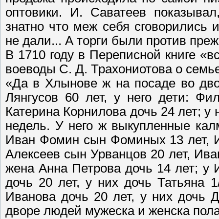
оптовики. И. Саватеев показывал
знатно что меж себя сговорились 
не дали... А торги были против пре
В 1710 году в Переписной книге «в
воеводы С. Д. Трахониотова о семь
«Да в Хлынове ж на посаде во дв
Лянгусов 60 лет, у него дети: Фи
Катерина Корнилова дочь 24 лет; у н
недель. У него ж выкупленные ка
Иван Фомин сын Фоминых 13 лет, И
Алексеев сын Урванцов 20 лет, Ив
жена Анна Петрова дочь 14 лет; у
дочь 20 лет, у них дочь Татьяна 
Иванова дочь 20 лет, у них дочь Д
дворе людей мужеска и женска пола