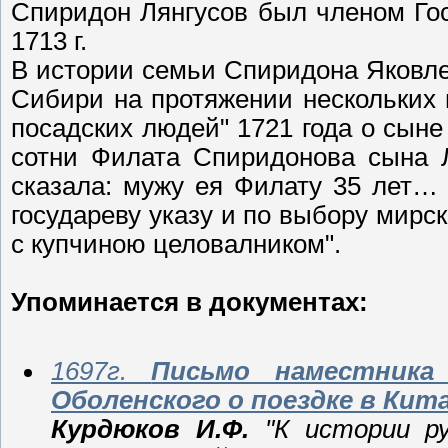
Спиридон Лянгусов был членом Гост
1713 г.
В истории семьи Спиридона Яковле
Сибири на протяжении нескольких 
посадских людей" 1721 года о сыне
сотни Филата Спиридонова сына Л
сказала: мужу ея Филату 35 лет… 
государеву указу и по выбору мирск
с купчиною целовалником".
Упоминается в документах:
1697г.
Письмо наместника 
Оболенского о поездке в Кита
Курдюков И.Ф.
"К истории ру