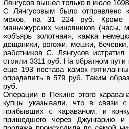
Лянгусов вышел только в июле 1698 г
С Лянгусовым было отправлено к
мехов, на 31 224 руб. Кроме 
маньчжурских чиновников (часы, 
«объярь золотная», камка немецк
дощаники, рогожи, мешки, бечевки
работников С. Лянгусов истратил
стоили 3311 руб. На обратном пути
еще 193 постава камок пятиланны
определить в 579 руб. Таким обра
руб.
Операции в Пекине этого караван
купцы указывали, что в связи с
прибывших с караваном, и конку
пришедшего через Джунгарию и 
продажа происходила по самой ни