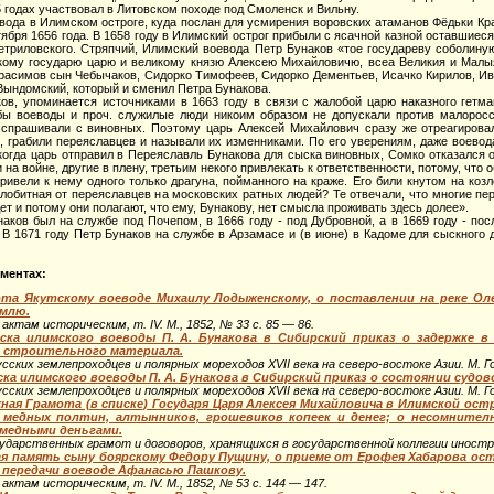
5 годах участвовал в Литовском походе под Смоленск и Вильну.
оевода в Илимском остроге, куда послан для усмирения воровских атаманов Фёдьки Кр
тября 1656 года. В 1658 году в Илимский острог прибыли с ясачной казной оставшие
триловского. Стряпчий, Илимский воевода Петр Бунаков «тое государеву соболиную
ликому государю царю и великому князю Алексею Михайловичю, всеа Великия и Мал
расимов сын Чебычаков, Сидорко Тимофеев, Сидорко Дементьев, Исачко Кирилов, Ива
Вындомский, который и сменил Петра Бунакова.
ов, упоминается источниками в 1663 году в связи с жалобой царю наказного гетм
бы воеводы и проч. служилые люди никоим образом не допускали против малоросси
 спрашивали с виновных. Поэтому царь Алексей Михайлович сразу же отреагировал
и, грабили переяславцев и называли их изменниками. По его уверениям, даже воевод
 когда царь отправил в Переяславль Бунакова для сыска виновных, Сомко отказался о
на войне, другие в плену, третьим некого привлекать к ответственности, потому, что 
ривели к нему одного только драгуна, пойманного на краже. Его били кнутом на коз
челобитная от переяславцев на московских ратных людей? Те отвечали, что многие п
ет и потому они полагают, что ему, Бунакову, нет смысла проживать здесь долее».
наков был на службе под Почепом, в 1666 году - под Дубровной, а в 1669 году - по
 В 1671 году Петр Бунаков на службе в Арзамасе и (в июне) в Кадоме для сыскного 
ментах:
та Якутскому воеводе Михаилу Лодыженскому, о поставлении на реке Ол
емлю.
актам историческим, т. IV. М., 1852, № 33 с. 85 — 86.
ка илимского воеводы П. А. Бунакова в Сибирский приказ о задержке в
 строительного материала.
ских землепроходцев и полярных мореходов XVII века на северо-востоке Азии. М. Гос
а илимского воеводы П. А. Бунакова в Сибирский приказ о состоянии судо
ских землепроходцев и полярных мореходов XVII века на северо-востоке Азии. М. Гос
ая Грамота (в списке) Государя Царя Алексея Михайловича в Илимской ост
 медных полтин, алтынников, грошевиков копеек и денег; о несомнител
медными деньгами.
ударственных грамот и договоров, хранящихся в государственной коллегии иностра
ая память сыну боярскому Федору Пущину, о приеме от Ерофея Хабарова ост
 передачи воеводе Афанасью Пашкову.
актам историческим, т. IV. М., 1852, № 53 с. 144 — 147.