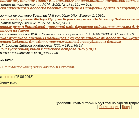
 Илимскому воеводе Тихону Вындомскому, об исправлении воеводской должн
актам историческим, т. IV. М., 1852, № 59 с. 153 — 169.
ка енисейского воеводы Максима Ртищева в Сибирский приказ о злоупотреб
ментов по истории Бурятии XVII век, Улан-Удэ , Выпуск 1. 1960г
а сына боярскаго Федора Пущина Якутскому воеводе Михаилу Лодыженскому
актам историческим, т. IV. М., 1852, № 63.
росные речи в Енисейской приказной избе даурского войскового атамана А.
трядом на Амуре.
ские отношения в XVII в. Материалы и документы. Т. 1. 1608-1683. М. Наука. 1969
ска" якутского воеводы Голенищева-Кутузова илимскому воеводе П.А. Буна
рофея Хабарова для сбора поручных записей в государевых деньгах
 Г.
Ерофей Хабаров //Хабаровск: ХКИ. – 1983. № 17.
сная (дозорная) книга Илимского острога 1676 (184) г.
v.narod.ru/docum/Ilimsk1676_dozor.htm
читать:
В.
«Землепроходец Петр Иванович Бекетов».
л
:
ostrog
(05.06.2013)
йтинг
:
0.0
/
0
Добавлять комментарии могут только зарегистриро
[
Регистрация
|
Вход
]