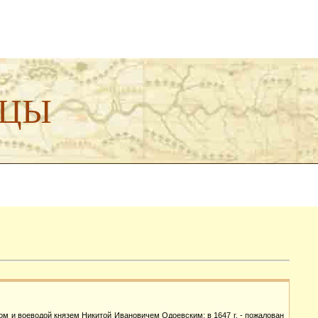
ДЦЫ
ином и воеводой князем Никитой Ивановичем Одоевским; в 1647 г. - пожалован