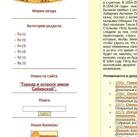
в стряпчие. В 1654-5
В 1656-59 годах - в
Бунаков прибыл 1 ок
Форма входа
Хабарова Артемия Пе
казну, послал к ве
казаками (Ивашко Ге
был назначен Тихон 
Категории раздела
Стольник Пётр Бунак
следили за тем, что
Ба
[1]
происходили, строго
которые, якобы, бил
Бе
[5]
чтобы карать их. Но
Би
[3]
иные обиженные пали 
и за все это время п
Бо
[4]
будет ли, наконец, 
Бр
мнению, скоро не буд
[1]
В 1664 году Пётр Бу
Бу
[5]
московские дворяне.
межевания.
Упоминается в доку
Новости сайта
1656г.
Грамо
"Города и остроги земли
Даурскую з
Сибирской".
Дополнения к 
1656г.
Отпис
недостатка
Поиск
Открытия рус
1657г.
Отписк
Открытия рус
1657г.
Окружн
четвертей,
торговать 
Собрание гос
Наши баннеры
1658
Наказн
Даурию, для
Дополнения к 