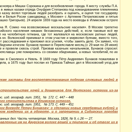
аснояра и Мишки Сорокина и для возобновления города. К месту службы П.А.
ся в живых казаки отряда Онуфрия Степанова под командованием племянника
 казну велел торговым людей разобрать и оценить, и оценя тое государеву
ыя и Белыя Росии самодержцу, к Москве» с Артемем Петриловским и пятью
шко Григорьев). 24 апреля 1659 года на место воеводы в Илимском остроге
ана Я. Сомко «на всевозможные москальские насилия». В Москве трепетно
йского населения никаких беззаконных действий, и, если таковые всё же
 на челобитную гетмана, где тот жаловался на московских ратных людей,
а кн. Волконский принимал в этом участие и мирволил буянам, вместо того,
т расследования и приложил все усилия, чтобы замять дело. Он заявил, что
обидчики изчезли. Бунаков прожил в Переяславле месяц (с 29 мая по 28 июня)
ле и провели сквозь строй. Призвав казачьих начальников, Бунаков спросил:
ереяславцы уже помирились со своими обидчиками, а новых челобитий, по их
слан в Смоленск и Невль. В 1669 году Пётр Андреевич Бунаков пожалован в
дела, а 1675 году был послан из Приказа Тайных дел в Московский уезд для
екме заставы для воспрепятствования побегам служивых людей в
 строительстве кочей и дощаников для Якутского острога из-за
. изд. географ. лит. 1951, № 172. С. 447 – 448
вого строительства в Илимском остроге.
. изд. географ. лит. 1951, № 173. С. 449 – 451
рог Воеводе Петру Бунакову: о сделании новых серебряных рублей и
ном хождении их в обороте, и о запрещении в Сибирских городах
нных дел. Часть четвертая. Москва, 1826, № 9, с.26 — 27.
авленных им на Даурском волоке вещей и припасов и об отвозе их в