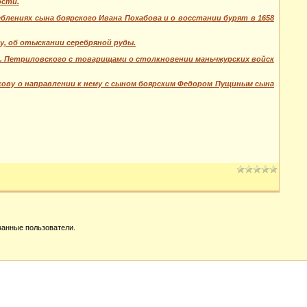
ости.
лениях сына боярского Ивана Похабова и о восстании бурят в 1658
, об отыскании серебряной руды.
 Ф. Петриловского с товарищами о столкновении маньчжурских войск
кову о направлении к нему с сыном боярским Федором Пущиным сына
ванные пользователи.