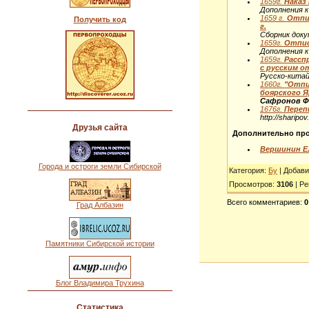
1659г.
Наказ
Дополнения к 
1659 г.
Отпис
Получить код
г.
Сборник доку
1659г.
Отписк
Дополнения к 
1659г.
Рассп
с русским о
Русско-китай
1660г.
"Отпи
боярского Я
Сафронов Ф.
1676г.
Перепи
http://sharipo
Друзья сайта
Дополнительно про
Вершинин Е.
Города и остроги земли Сибирской
Категория
:
Бу
|
Добави
Просмотров
:
3106
|
Ре
Всего комментариев
:
0
Град Албазин
Памятники Сибирской истории
Блог Владимира Трухина
Статистика