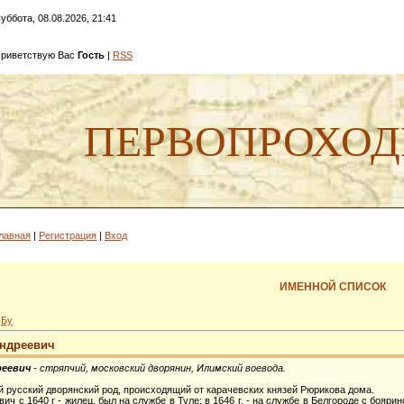
уббота, 08.08.2026, 21:41
риветствую Вас
Гость
|
RSS
ПЕРВОПРОХО
лавная
|
Регистрация
|
Вход
ИМЕННОЙ СПИСОК
»
Бу
Андреевич
реевич
- стряпчий, московский дворянин, Илимский воевода.
й русский дворянский род, происходящий от карачевских князей Рюрикова дома.
ич с 1640 г - жилец, был на службе в Туле; в 1646 г. - на службе в Белгороде с бояр