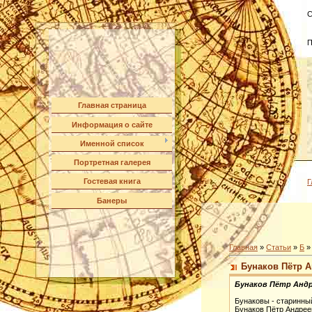
С
П
Главная страница
Информация о сайте
Именной список
Портретная галерея
Гостевая книга
Г
Банеры
Главная
»
Статьи
»
Б
Бунаков Пётр 
Бунаков Пётр Анд
Бунаковы - старинны
Бунаков Пётр Андреев